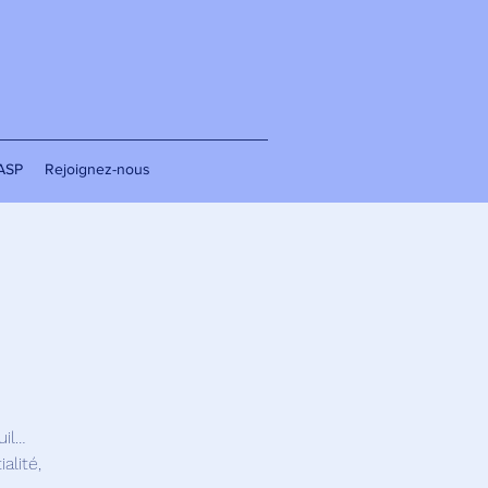
'ASP
Rejoignez-nous
uil…
alité,