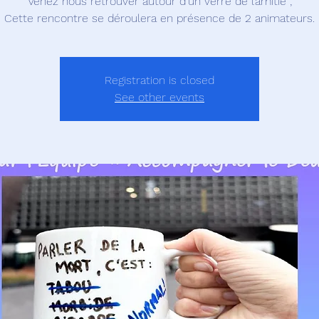
Venez nous retrouver autour d’un verre de l’amitié ;
Registration is closed
See other events